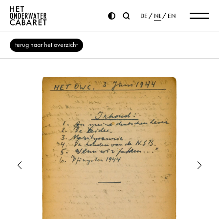
DE
NL
EN
terug naar het overzicht