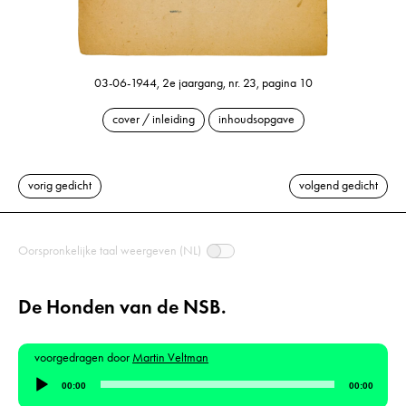
03-06-1944, 2e jaargang, nr. 23, pagina 10
cover / inleiding
inhoudsopgave
vorig gedicht
volgend gedicht
Oorspronkelijke taal weergeven (NL)
De Honden van de NSB.
voorgedragen door
Martin Veltman
Audiospeler
00:00
00:00