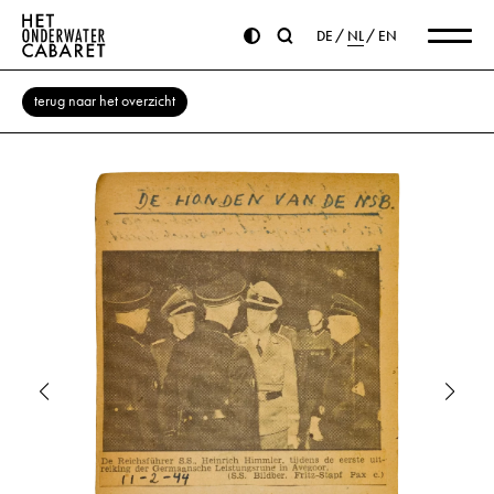
DE
NL
EN
terug naar het overzicht