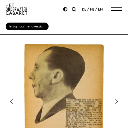
DE
NL
EN
terug naar het overzicht