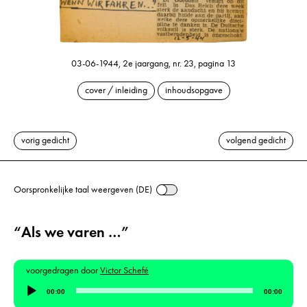
03-06-1944, 2e jaargang, nr. 23, pagina 13
cover / inleiding
inhoudsopgave
vorig gedicht
volgend gedicht
Oorspronkelijke taal weergeven (DE)
“Als we varen …”
voorgedragen door
Victor Schefé
Audiospeler
00:00
00:00