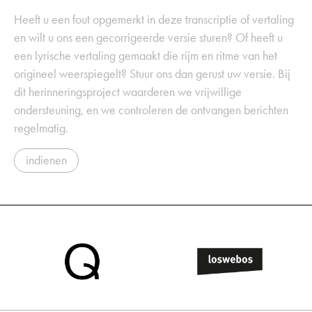
Heeft u een fout opgemerkt in deze transcriptie of vertaling
en wilt u ons een gecorrigeerde versie sturen? Of heeft u
een lyrische vertaling gemaakt die rijm en ritme van het
origineel weerspiegelt? Stuur ons dan gerust uw versie. Bij
dit herinneringsproject waarderen we vrijwillige
ondersteuning, en we controleren de ontvangen berichten
regelmatig.
indienen