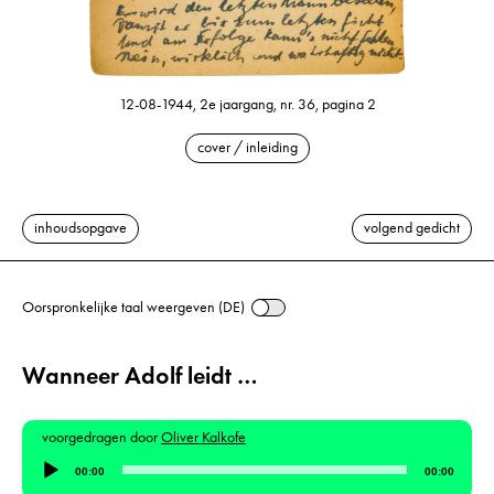
12-08-1944, 2e jaargang, nr. 36, pagina 2
cover / inleiding
inhoudsopgave
volgend gedicht
Oorspronkelijke taal weergeven (DE)
Wanneer Adolf leidt …
voorgedragen door
Oliver Kalkofe
Audiospeler
00:00
00:00