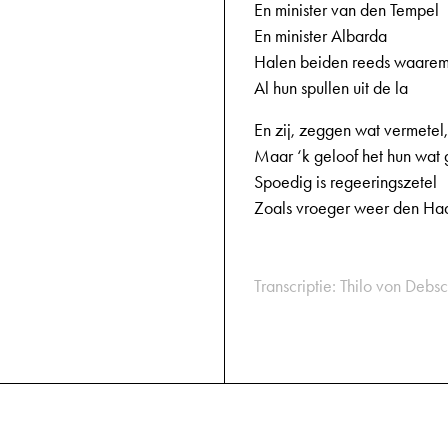
En minister van den Tempel
En minister Albarda
Halen beiden reeds waare
Al hun spullen uit de la
En zij, zeggen wat vermetel,
Maar ‘k geloof het hun wat 
Spoedig is regeeringszetel
Zoals vroeger weer den Ha
Transcriptie: Thilo von Debsc