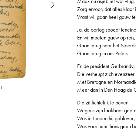
Maak nu asjeblief wat vlug,
Zorg ervoor, dat alles klaar i
Want wij gaan heel gauw te
Ja, de oorlog spoedt tenein
En wij moeten gauw op reis,
Gaan terug naar het Noord
Gaan terug in ons Paleis.
En de president Gerbrandy,
Die verheugt zich evenzeer
Met Bretagne en Normandi
11
02-09-1944,
Meer dan in Den Haag de 
Die zit lichtelijk te beven
Wegens zijn laakbaar gedr
Was in Londen hij gebleven,
Was voor hem thans geen b