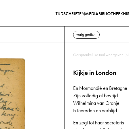
TIJDSCHRIFTEN
MEDIABIBLIOTHEEK
HI
vorig gedicht
Oorspronkelijke taal weergeven (N
Kijkje in London
En Normandië en Bretagne
Zijn volledig al bevrijd,
Wilhelmina van Oranje
Is tevreden en verblijd
En zegt tot haar secretaris