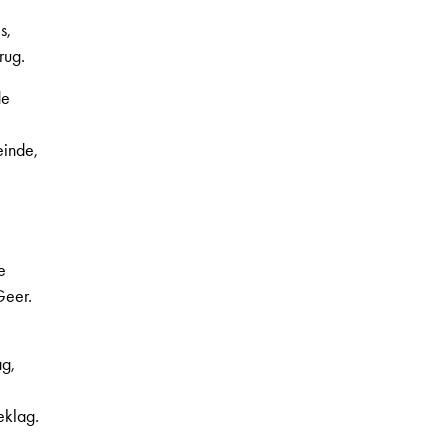
s,
rug.
de
einde,
e
 2e jaargang, nr. 42, pagina 12
Geer.
ag,
eklag.