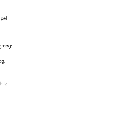
mpel
graag:
ag.
hitz