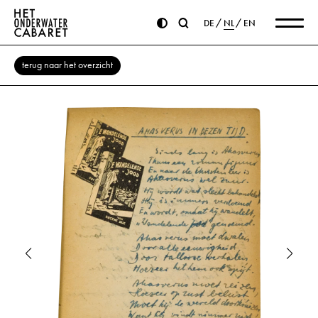
DE
NL
EN
terug naar het overzicht