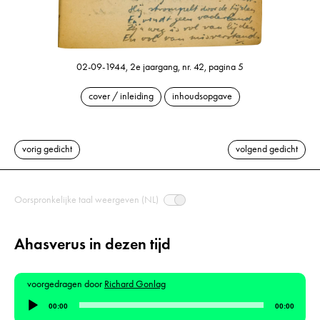
02-09-1944, 2e jaargang, nr. 42, pagina 5
cover / inleiding
inhoudsopgave
vorig gedicht
volgend gedicht
Oorspronkelijke taal weergeven (NL)
Ahasverus in dezen tijd
voorgedragen door
Richard Gonlag
Audiospeler
00:00
00:00