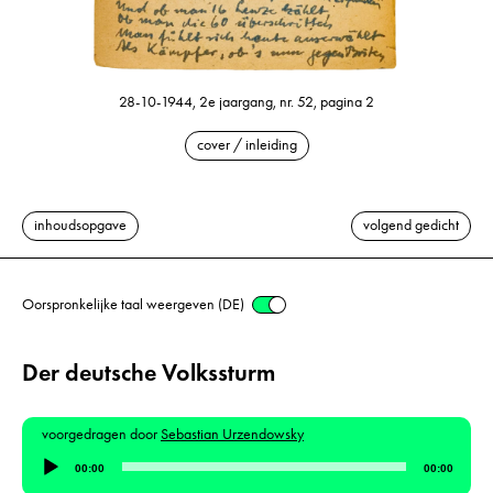
28-10-1944, 2e jaargang, nr. 52, pagina 2
cover / inleiding
inhoudsopgave
volgend gedicht
Oorspronkelijke taal weergeven (DE)
Der deutsche Volkssturm
voorgedragen door
Sebastian Urzendowsky
Audiospeler
00:00
00:00