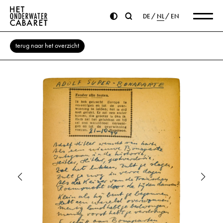
DE
NL
EN
terug naar het overzicht