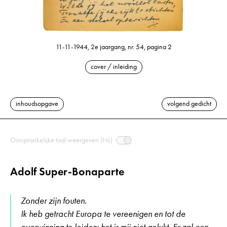
11-11-1944, 2e jaargang, nr. 54, pagina 2
cover / inleiding
inhoudsopgave
volgend gedicht
Oorspronkelijke taal weergeven (NL)
Adolf Super-Bonaparte
Zonder zijn fouten.
Ik heb getracht Europa te vereenigen en tot de
overwinning te leiden: het is mij niet gelukt. Er zal een