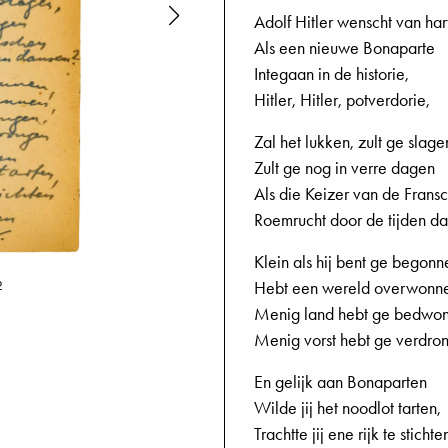
Adolf Hitler wenscht van har
Als een nieuwe Bonaparte
Integaan in de historie,
Hitler, Hitler, potverdorie,
Zal het lukken, zult ge slage
Zult ge nog in verre dagen
Als die Keizer van de Frans
Roemrucht door de tijden d
Klein als hij bent ge begonn
Hebt een wereld overwonn
2
11-11-1944,
Menig land hebt ge bedwo
Menig vorst hebt ge verdro
En gelijk aan Bonaparten
Wilde jij het noodlot tarten,
Trachtte jij ene rijk te stichte