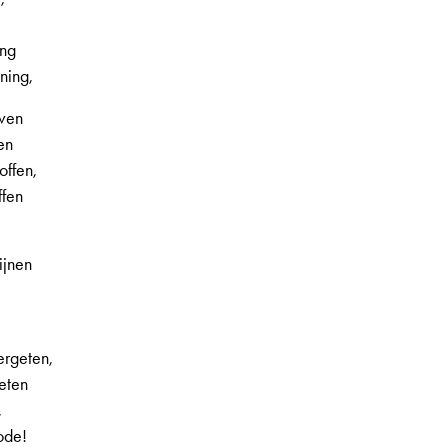
ing
ning,
jven
en
ffen,
ffen
ijnen
ergeten,
weten
,
ode!