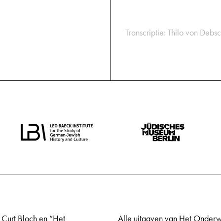
Transcriptie: Thilo von Debsc
 Curt Bloch en “Het
Alle uitgaven van Het Onderw