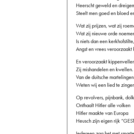
Heerscht geweld en dreige
Steelt men goed en bloed e
Wat zij prijzen, wat zij roem
Wat zij nieuwe orde noeme
Is niets dan een kerkhofstilte
Angst en vrees veroorzaakt k
En veroorzaakt kippenvellen
Zij mishandelen en kwellen.
Van de duitsche martelingen
Weten wij een lied te zinge
Op revolvers, pijnbank, dol
Onthaalt Hitler alle volken
Hitler maakte van Europa
Heusch zijn eigen rijk “GE
Iedereen zag het met smarte