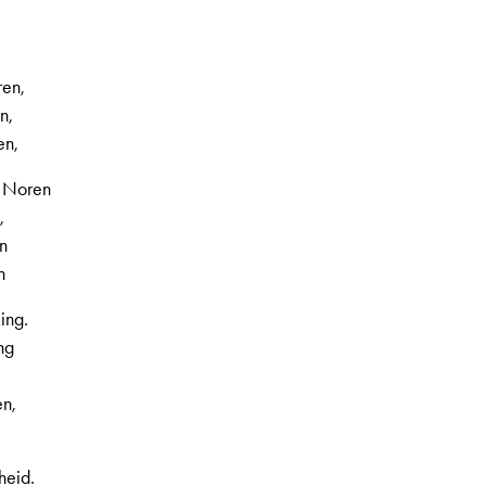
ren,
n,
en,
, Noren
,
en
n
king.
ng
n,
,
heid.