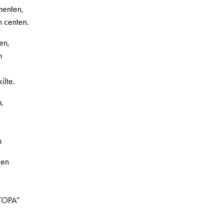
menten,
n centen.
en,
n
,
ilte.
,
n
ken
STOPA”
,