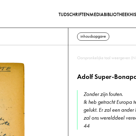
TIJDSCHRIFTEN
MEDIABIBLIOTHEEK
HI
inhoudsopgave
Oorspronkelijke taal weergeven (N
Adolf Super-Bonapa
Zonder zijn fouten.
Ik heb getracht Europa te
gelukt. Er zal een ander 
zal ons werelddeel vere
44