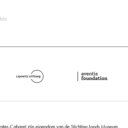
hitz
ater-Cabaret zijn eigendom van de Stichting Joods Museum