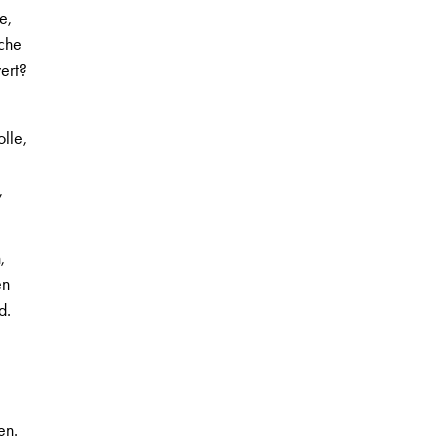
e,
che
ert?
lle,
,
,
en
d.
en.