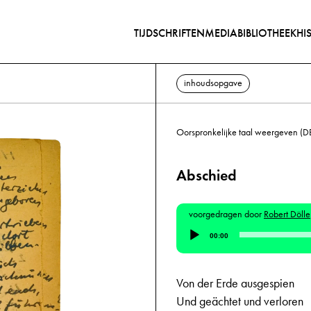
TIJDSCHRIFTEN
MEDIABIBLIOTHEEK
HI
inhoudsopgave
Oorspronkelijke taal weergeven (D
Abschied
voorgedragen door
Robert Dölle
Audiospeler
00:00
Von der Erde ausgespien
Und geächtet und verloren