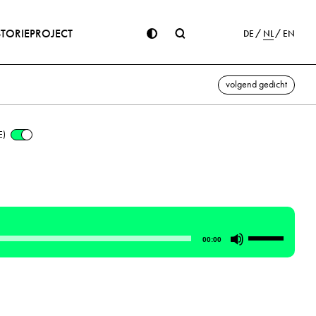
STORIE
PROJECT
DE
NL
EN
volgend gedicht
E)
Gebruik
00:00
Omhoog/Om
pijltoetsen
om
het