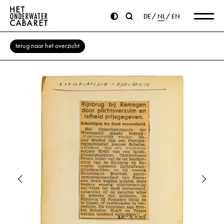
DE
NL
EN
terug naar het overzicht