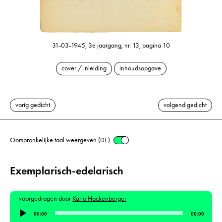
31-03-1945, 3e jaargang, nr. 13, pagina 10
cover / inleiding
inhoudsopgave
vorig gedicht
volgend gedicht
Oorspronkelijke taal weergeven (DE)
Exemplarisch-edelarisch
voorgedragen door
Karlo Hackenberger
Audiospeler
00:00
00:00