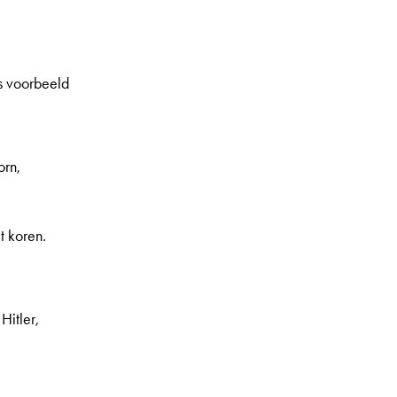
s voorbeeld
orn,
t koren.
Hitler,