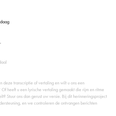
ndaag
.
daal
 deze transcriptie of vertaling en wilt u ons een
 Of heeft u een lyrische vertaling gemaakt die rijm en ritme
t? Stuur ons dan gerust uw versie. Bij dit herinneringsproject
dersteuning, en we controleren de ontvangen berichten