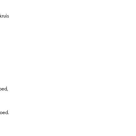
kruis
oed,
oed.