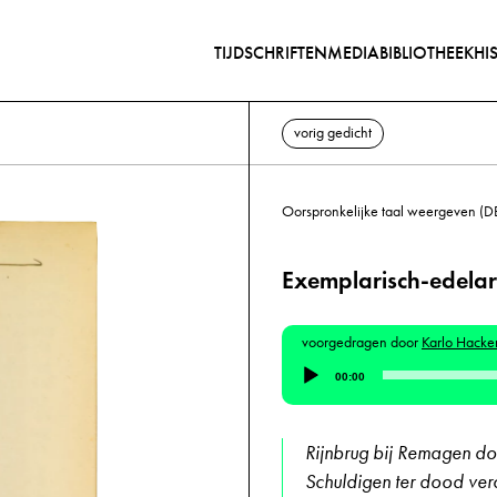
TIJDSCHRIFTEN
MEDIABIBLIOTHEEK
HI
vorig gedicht
Oorspronkelijke taal weergeven (D
Exemplarisch-edelar
voorgedragen door
Karlo Hacke
Audiospeler
00:00
Rijnbrug bij Remagen doo
Schuldigen ter dood ver