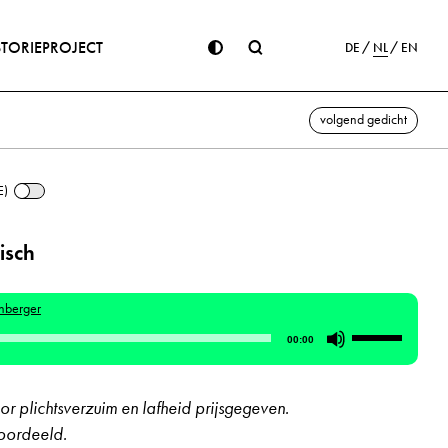
STORIE
PROJECT
DE
NL
EN
volgend gedicht
E)
isch
nberger
Gebruik
00:00
Omhoog/Om
pijltoetsen
r plichtsverzuim en lafheid prijsgegeven.
om
oordeeld.
het