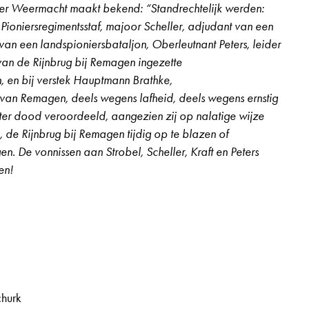
 Weermacht maakt bekend: “Standrechtelijk werden:
volume
ioniersregimentsstaf, majoor Scheller, adjudant van een
te
van een landspioniersbataljon, Oberleutnant Peters, leider
verhogen
van de Rijnbrug bij Remagen ingezette
of
n, en bij verstek Hauptmann Brathke,
te
an Remagen, deels wegens lafheid, deels wegens ernstig
verlagen.
 ter dood veroordeeld, aangezien zij op nalatige wijze
, de Rijnbrug bij Remagen tijdig op te blazen of
n. De vonnissen aan Strobel, Scheller, Kraft en Peters
en!
 3e jaargang, nr. 13, pagina 11
churk