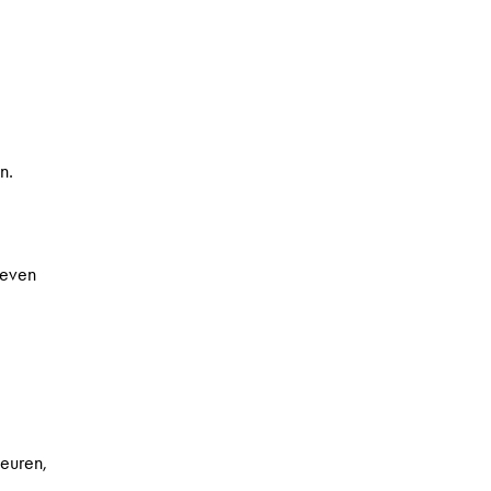
n.
geven
euren,