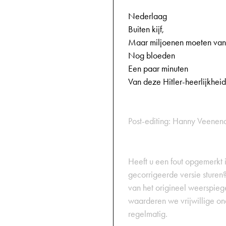
Nederlaag
Buiten kijf,
Maar miljoenen moeten va
Nog bloeden
Een paar minuten
Van deze Hitler-heerlijkheid
Post-editing: Hanny Veenen
Heeft u een fout opgemerkt in
gecorrigeerde versie sturen?
van het origineel weerspiegel
waarderen we vrijwillige on
regelmatig.