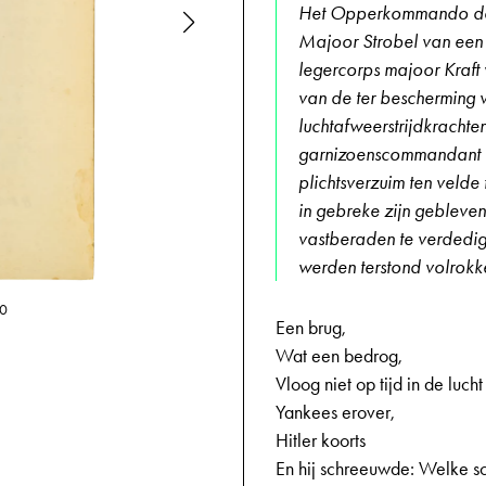
Het Opperkommando der
Majoor Strobel van een P
legercorps majoor Kraft 
van de ter bescherming 
luchtafweerstrijdkrachte
garnizoenscommandant v
plichtsverzuim ten velde
in gebreke zijn gebleven
vastberaden te verdedige
werden terstond volrokk
10
31-03-1945,
Een brug,
Wat een bedrog,
Vloog niet op tijd in de lucht
Yankees erover,
Hitler koorts
En hij schreeuwde: Welke s