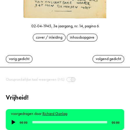
02-04-1945, 3e jaargang, nr. 14, pagina 6
cover / inleiding
inhoudsopgave
vorig gedicht
volgend gedicht
Oorspronkelijke taal weergeven (NL)
Vrijheid!
voorgedragen door
Richard Gonlag
Audiospeler
00:00
00:00