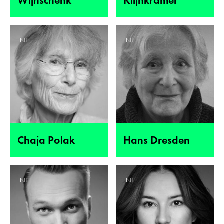
Wijnschenk
Klijnkramer
NL
NL
Chaja Polak
Hans Dresden
NL
NL