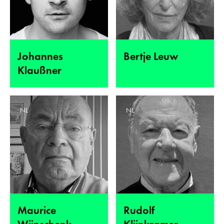
Johannes
Bertje Leuw
Klaußner
NL
NL
Maurice
Rudolf