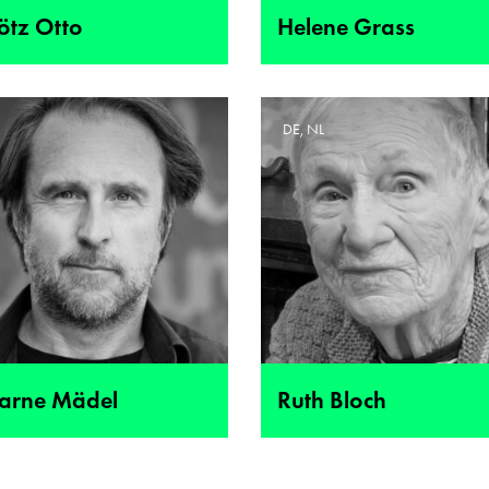
ötz Otto
Helene Grass
E
DE, NL
jarne Mädel
Ruth Bloch