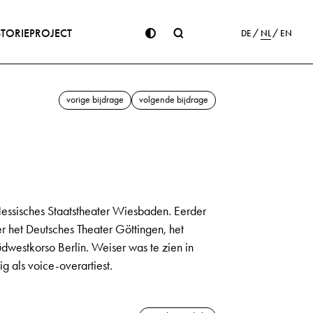
STORIE
PROJECT
DE
NL
EN
vorige bijdrage
volgende bijdrage
 Hessisches Staatstheater Wiesbaden. Eerder
er het Deutsches Theater Göttingen, het
westkorso Berlin. Weiser was te zien in
g als voice-overartiest.