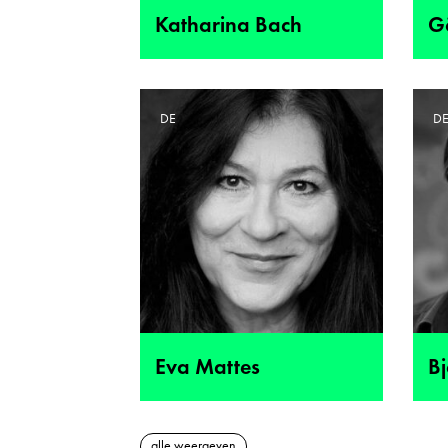
Katharina Bach
G
DE
D
Eva Mattes
B
alle weergeven