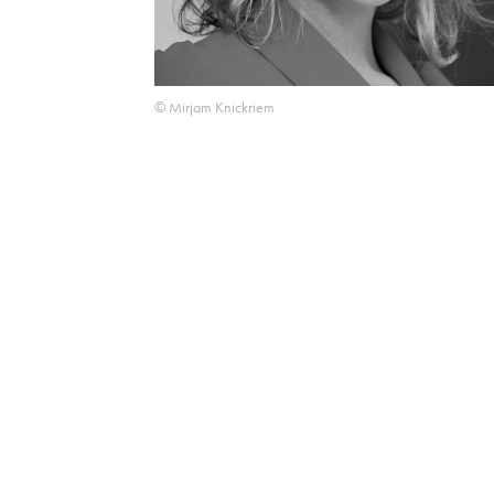
© Mirjam Knickriem