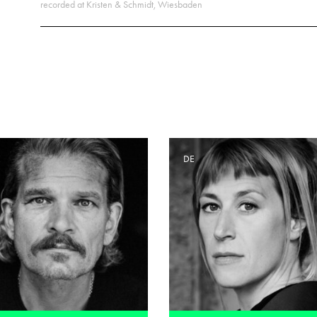
recorded at Kristen & Schmidt, Wiesbaden
E
DE