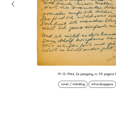
19-12-1944, 2e jaargang, nr. 59, pagina 
cover / inleiding
inhoudsopgave