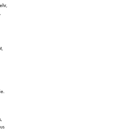
ehr,
,
t,
ie.
,
us