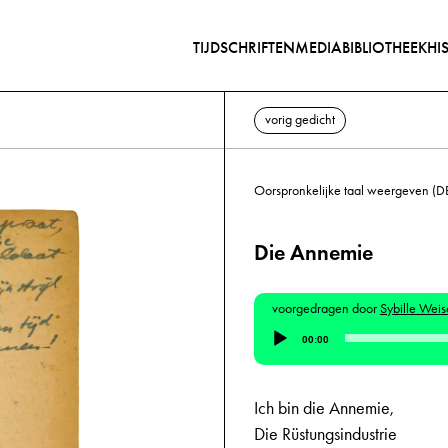
TIJDSCHRIFTEN
MEDIABIBLIOTHEEK
HI
vorig gedicht
Oorspronkelijke taal weergeven (D
Die Annemie
voorgedragen door
Sybille Weis
Audiospeler
00:00
Ich bin die Annemie,
Die Rüstungsindustrie