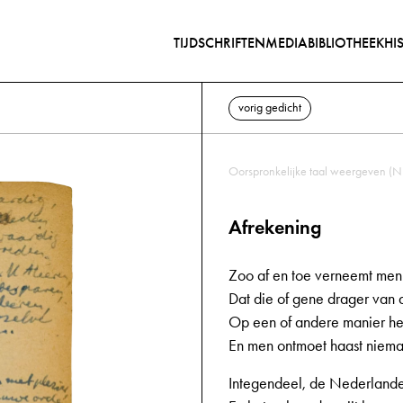
TIJDSCHRIFTEN
MEDIABIBLIOTHEEK
HI
vorig gedicht
Oorspronkelijke taal weergeven (N
Afrekening
Zoo af en toe verneemt men 
Dat die of gene drager van
Op een of andere manier het
En men ontmoet haast niema
Integendeel, de Nederlander