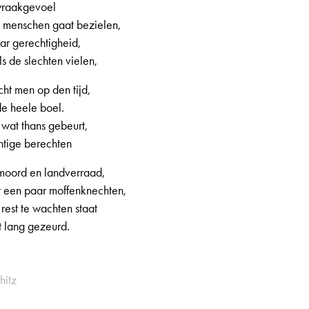
 wraakgevoel
e menschen gaat bezielen,
ar gerechtigheid,
ls de slechten vielen,
t men op den tijd,
e heele boel.
 wat thans gebeurt,
htige berechten
 moord en landverraad,
or een paar moffenknechten,
rest te wachten staat
t lang gezeurd.
hitz