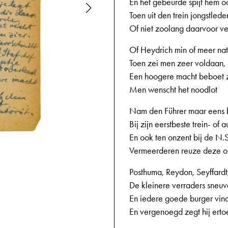
En het gebeurde spijt hem o
Toen uit den trein jongstlede
Of niet zoolang daarvoor ver
Of Heydrich min of meer nat
Toen zei men zeer voldaan,
Een hoogere macht beboet 
Men wenscht het noodlot
Nam den Führer maar eens 
Bij zijn eerstbeste trein- of au
En ook ten onzent bij de N.S
3
09-10-1943
Vermeerderen reuze deze o
Posthuma, Reydon, Seyffard
De kleinere verraders sneuvel
En iedere goede burger vindt
En vergenoegd zegt hij ert