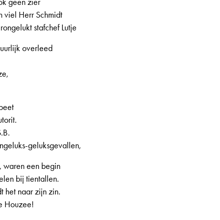
ok geen zier
n viel Herr Schmidt
ongelukt stafchef Lutje
uurlijk overleed
ze,
beet
torit.
.B.
, 1e jaargang, nr. 8, pagina 4
ngeluks-geluksgevallen,
t, waren een begin
en bij tientallen.
 het naar zijn zin.
oe Houzee!