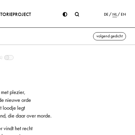
STORIE
PROJECT
DE
NL
EN
volgend gedicht
L)
met plezier,
 de nieuwe orde
 loodje legt
nd, die daar over morde.
 vindt het recht