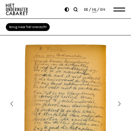
DE
NL
EN
terug naar het overzicht