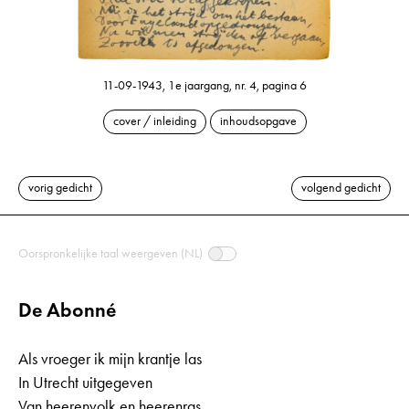
11-09-1943, 1e jaargang, nr. 4, pagina 6
cover / inleiding
inhoudsopgave
vorig gedicht
volgend gedicht
Oorspronkelijke taal weergeven (NL)
De Abonné
Als vroeger ik mijn krantje las
In Utrecht uitgegeven
Van heerenvolk en heerenras