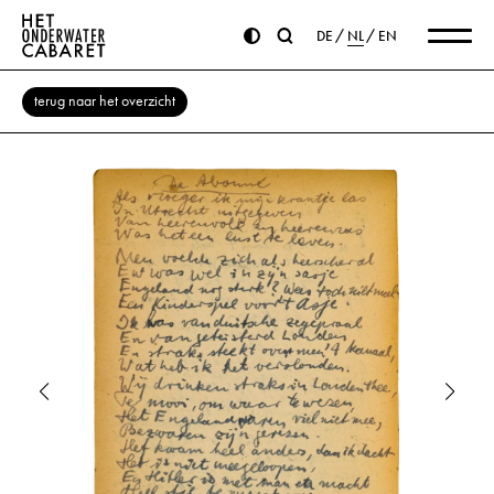
DE
NL
EN
terug naar het overzicht