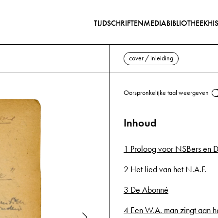
TIJDSCHRIFTEN
MEDIABIBLIOTHEEK
HI
cover / inleiding
Oorspronkelijke taal weergeven
Inhoud
1 Proloog voor NSBers en D
2 Het lied van het N.A.F.
3 De Abonné
4 Een W.A. man zingt aan he