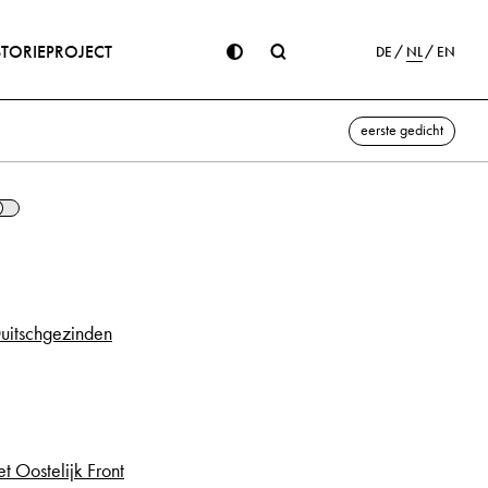
STORIE
PROJECT
DE
NL
EN
eerste gedicht
uitschgezinden
t Oostelijk Front