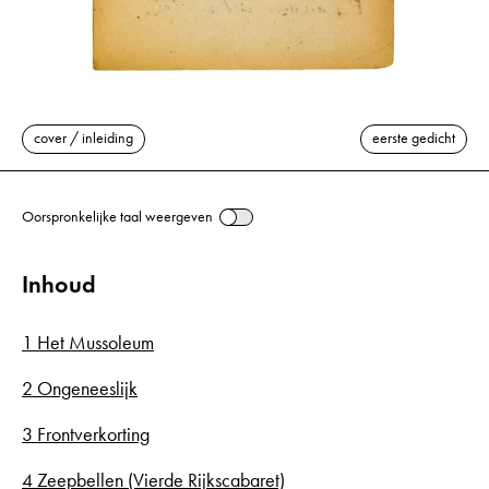
cover / inleiding
eerste gedicht
Oorspronkelijke taal weergeven
Inhoud
1 Het Mussoleum
2 Ongeneeslijk
3 Frontverkorting
4 Zeepbellen (Vierde Rijkscabaret)