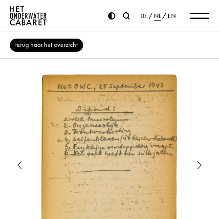
DE
NL
EN
terug naar het overzicht