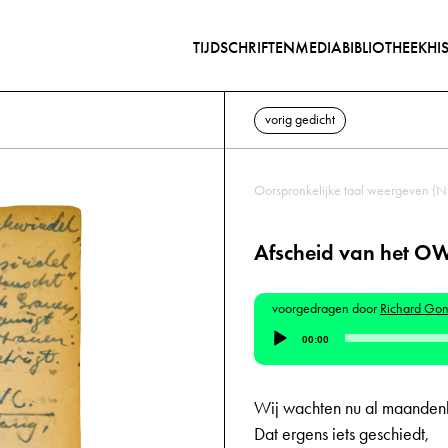
TIJDSCHRIFTEN
MEDIABIBLIOTHEEK
HI
vorig gedicht
Oorspronkelijke taal weergeven (N
Afscheid van het O
voorgedragen door
Richard Gon
Audiospeler
00:00
Wij wachten nu al maanden
Dat ergens iets geschiedt,