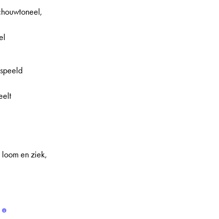
schouwtoneel,
el
speeld
eelt
 loom en ziek,
é