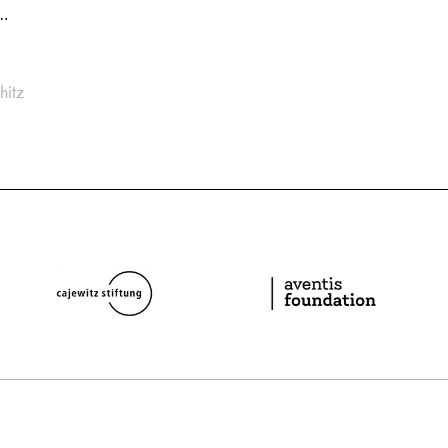
 …
hitz