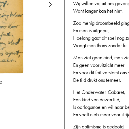
Wij willen vrij uit ons gevan
Want langer kan het niet.
Zoo menig droombeeld ging
En men is uitgeput,
Hoelang gaat dit spel nog z
Vraagt men thans zonder fut.
Men ziet geen eind, men zie
En geen vooruitzicht meer
En voor dit feit verstomt ons 
De tijd drukt ons terneer.
12
15-04-1944,
Het Onderwater-Cabaret,
Een kind van dezen tijd,
Is oorlogsmoe en wil naar b
En voelt niets meer voor strij
Zijn optimisme is gedoofd,