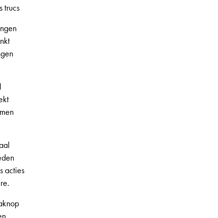
 trucs
ongen
nkt
ngen
d
ekt
rmen
aal
leden
s acties
re.
aknop
en,