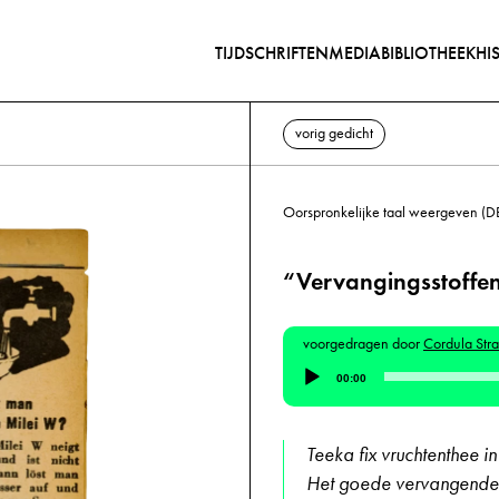
TIJDSCHRIFTEN
MEDIABIBLIOTHEEK
HI
vorig gedicht
Oorspronkelijke taal weergeven (D
“Vervangingsstoffe
voorgedragen door
Cordula Str
Audiospeler
00:00
Teeka fix vruchtenthee i
Het goede vervangende