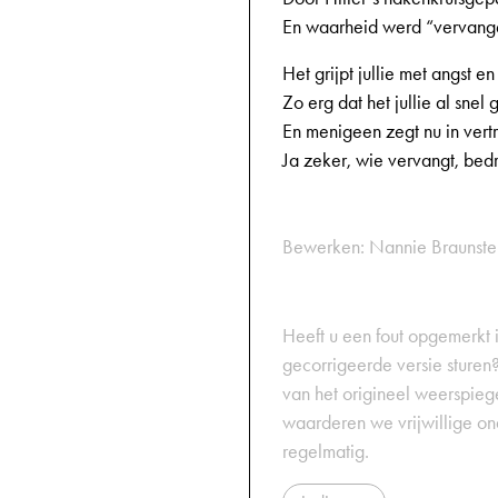
En waarheid werd “vervang
Het grijpt jullie met angst e
Zo erg dat het jullie al snel 
En menigeen zegt nu in vert
Ja zeker, wie vervangt, bedr
Bewerken: Nannie Braunst
Heeft u een fout opgemerkt in
gecorrigeerde versie sturen?
van het origineel weerspiegel
waarderen we vrijwillige on
regelmatig.