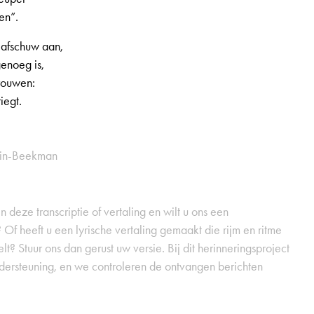
en”.
n afschuw aan,
genoeg is,
rouwen:
iegt.
ein-Beekman
 deze transcriptie of vertaling en wilt u ons een
 Of heeft u een lyrische vertaling gemaakt die rijm en ritme
t? Stuur ons dan gerust uw versie. Bij dit herinneringsproject
dersteuning, en we controleren de ontvangen berichten