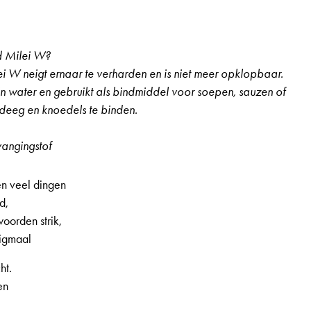
volume
te
verhogen
d Milei W?
of
i W neigt ernaar te verharden en is niet meer opklopbaar.
te
in water en gebruikt als bindmiddel voor soepen, sauzen of
verlagen.
deeg en knoedels te binden.
angingstof
en veel dingen
 2e jaargang, nr. 16, pagina 9
d,
orden strik,
nigmaal
ht.
en