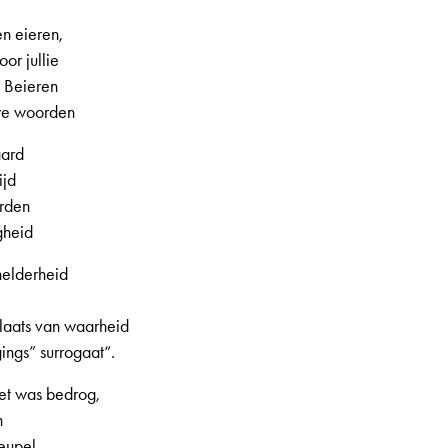
en eieren,
or jullie
, Beieren
uwe woorden
aard
ijd
arden
gheid
helderheid
laats van waarheid
ings” surrogaat“.
het was bedrog,
n
peupel