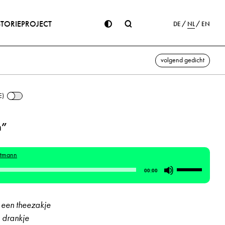
STORIE
PROJECT
DE
NL
EN
volgend gedicht
E)
n”
atmann
Gebruik
00:00
Omhoog/Om
pijltoetsen
n een theezakje
om
 drankje
het