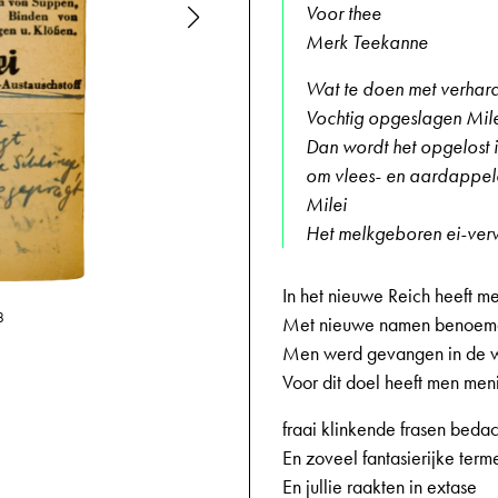
Voor thee
Merk Teekanne
Wat te doen met verhar
Vochtig opgeslagen Mile
Dan wordt het opgelost 
om vlees- en aardappel
Milei
Het melkgeboren ei-verv
In het nieuwe Reich heeft m
15-04-1944,
8
Met nieuwe namen benoem
Men werd gevangen in de wo
Voor dit doel heeft men me
fraai klinkende frasen bedac
En zoveel fantasierijke term
En jullie raakten in extase