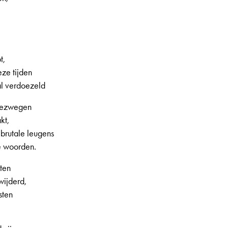
t,
ze tijden
al verdoezeld
gezwegen
kt,
 brutale leugens
le woorden.
ten
ijderd,
sten