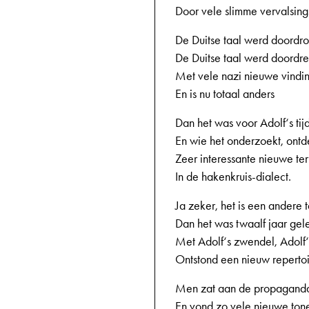
Door vele slimme vervalsings
De Duitse taal werd doordr
De Duitse taal werd doordre
Met vele nazi nieuwe vindi
En is nu totaal anders
Dan het was voor Adolf‘s tij
En wie het onderzoekt, ontd
Zeer interessante nieuwe te
In de hakenkruis-dialect.
Ja zeker, het is een andere t
Dan het was twaalf jaar ge
Met Adolf‘s zwendel, Adolf‘
Ontstond een nieuw repertoi
Men zat aan de propagand
En vond zo vele nieuwe ton