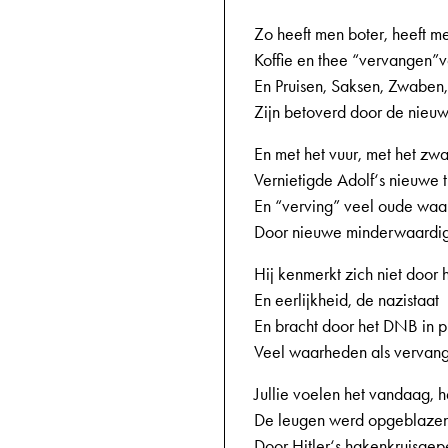
Zo heeft men boter, heeft m
Koffie en thee “vervangen”vo
En Pruisen, Saksen, Zwaben
Zijn betoverd door de nie
En met het vuur, met het zw
Vernietigde Adolf‘s nieuwe t
En “verving” veel oude wa
Door nieuwe minderwaardi
Hij kenmerkt zich niet door 
En eerlijkheid, de nazistaat
En bracht door het DNB in p
Veel waarheden als vervang
Jullie voelen het vandaag, 
De leugen werd opgeblaze
Door Hitler‘s hakenkruisge