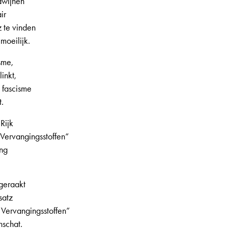
dwijnen
ir
z te vinden
 moeilijk.
sme,
inkt,
 fascisme
t.
Rijk
Vervangingsstoffen“
ing
 geraakt
satz
Vervangingsstoffen”
nschat.