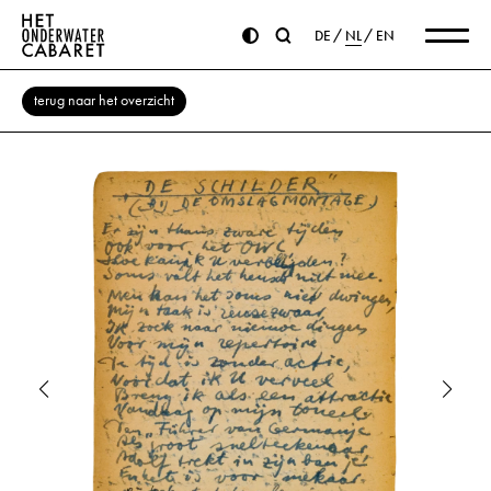
DE
NL
EN
terug naar het overzicht