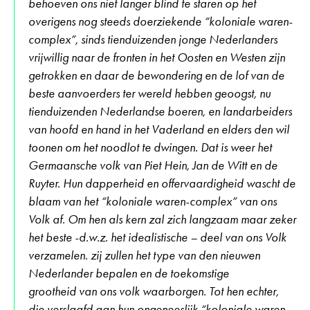
behoeven ons niet langer blind te staren op het
overigens nog steeds doerziekende “koloniale waren-
complex”, sinds tienduizenden jonge Nederlanders
vrijwillig naar de fronten in het Oosten en Westen zijn
getrokken en daar de bewondering en de lof van de
beste aanvoerders ter wereld hebben geoogst, nu
tienduizenden Nederlandse boeren, en landarbeiders
van hoofd en hand in het Vaderland en elders den wil
toonen om het noodlot te dwingen. Dat is weer het
Germaansche volk van Piet Hein, Jan de Witt en de
Ruyter. Hun dapperheid en offervaardigheid wascht de
blaam van het “koloniale waren-complex” van ons
Volk af. Om hen als kern zal zich langzaam maar zeker
het beste -d.w.z. het idealistische – deel van ons Volk
verzamelen. zij zullen het type van den nieuwen
Nederlander bepalen en de toekomstige
grootheid van ons volk waarborgen. Tot hen echter,
die verslaafd aan hun ongeneeslijk “koloniale waren-