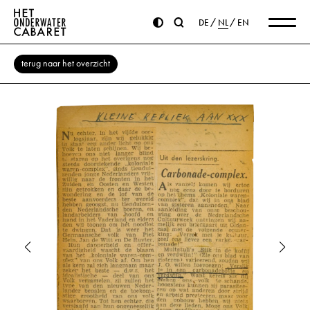
DE
NL
EN
terug naar het overzicht