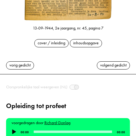
13-09-1944, 2e jaargang, nr. 45, pagina 7
cover / inleiding
inhoudsopgave
vorig gedicht
volgend gedicht
Oorspronkelijke taal weergeven (NL)
Opleiding tot profeet
voorgedragen door
Richard Gonlag
Audiospeler
00:00
00:00