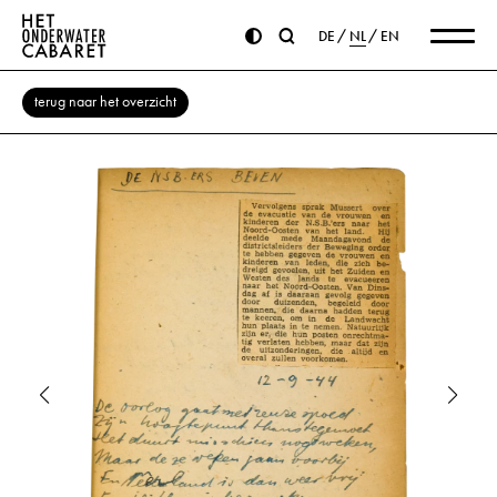
DE
NL
EN
terug naar het overzicht