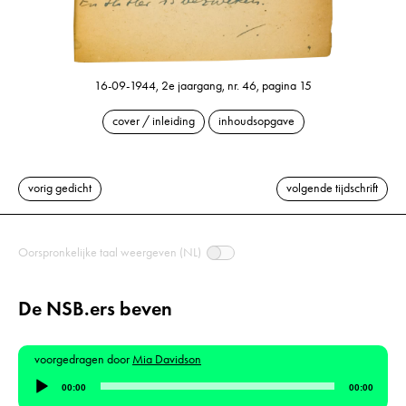
16-09-1944, 2e jaargang, nr. 46, pagina 15
cover / inleiding
inhoudsopgave
vorig gedicht
volgende tijdschrift
Oorspronkelijke taal weergeven (NL)
De NSB.ers beven
voorgedragen door
Mia Davidson
Audiospeler
00:00
00:00