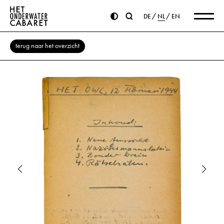
DE
NL
EN
terug naar het overzicht