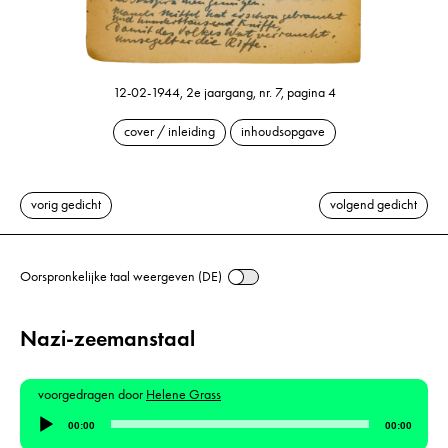
12-02-1944, 2e jaargang, nr. 7, pagina 4
cover / inleiding
inhoudsopgave
vorig gedicht
volgend gedicht
Oorspronkelijke taal weergeven (DE)
Nazi-zeemanstaal
voorgedragen door
Helene Grass
Audiospeler
00:00
00:00