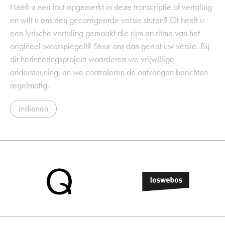
Heeft u een fout opgemerkt in deze transcriptie of vertaling
en wilt u ons een gecorrigeerde versie sturen? Of heeft u
een lyrische vertaling gemaakt die rijm en ritme van het
origineel weerspiegelt? Stuur ons dan gerust uw versie. Bij
dit herinneringsproject waarderen we vrijwillige
ondersteuning, en we controleren de ontvangen berichten
regelmatig.
indienen