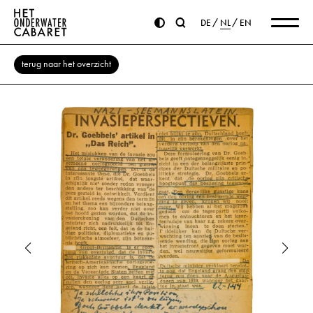
DE
NL
EN
terug naar het overzicht