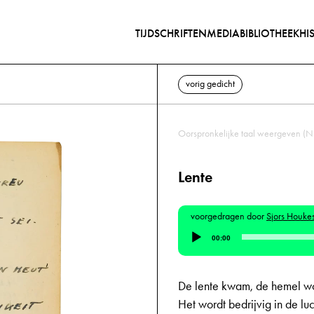
TIJDSCHRIFTEN
MEDIABIBLIOTHEEK
HI
vorig gedicht
Oorspronkelijke taal weergeven (N
Lente
voorgedragen door
Sjors Houke
Audiospeler
00:00
De lente kwam, de hemel wo
Het wordt bedrijvig in de luc