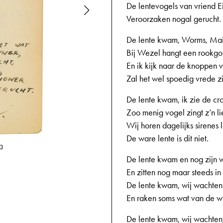
De lentevogels van vriend 
Veroorzaken nogal gerucht.
De lente kwam, Worms, Mai
Bij Wezel hangt een rookgo
En ik kijk naar de knoppen
Zal het wel spoedig vrede z
De lente kwam, ik zie de cr
Zoo menig vogel zingt z’n li
Wij horen dagelijks sirenes 
De ware lente is dit niet.
31-03-1945,
13
De lente kwam en nog zijn 
En zitten nog maar steeds in 
De lente kwam, wij wachten
En raken soms wat van de wi
De lente kwam, wij wachten,