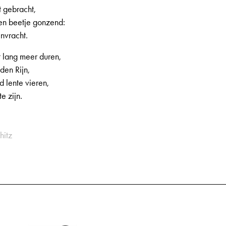
 gebracht,
en beetje gonzend:
nvracht.
et lang meer duren,
den Rijn,
d lente vieren,
e zijn.
hitz