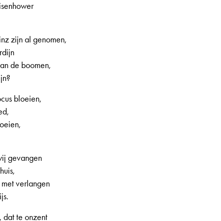
Eisenhower
volume
te
verhogen
nz zijn al genomen,
of
rdijn
te
 van de boomen,
verlagen.
ijn?
ocus bloeien,
ed,
loeien,
 3e jaargang, nr. 13, pagina 14
wij gevangen
huis,
 met verlangen
js.
 dat te onzent