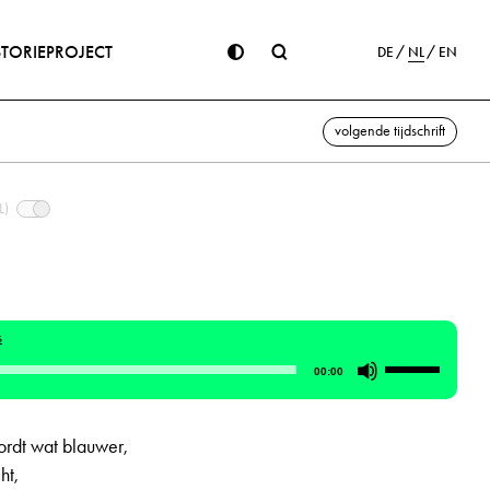
STORIE
PROJECT
DE
NL
EN
volgende tijdschrift
L)
s
Gebruik
00:00
Omhoog/Om
pijltoetsen
rdt wat blauwer,
om
ht,
het