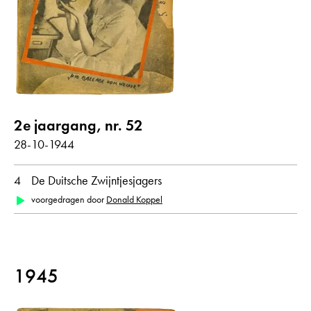
alle weergeven
Gedichten met audiobijdrage
2e jaargang, nr. 52
jaar
28-10-1944
alle
1944
1945
4
De Duitsche Zwijntjesjagers
voorgedragen door
Donald Koppel
maand
alle
januari
februari
oktober
1945
oorspronkelijke taal
alle
Nederlands