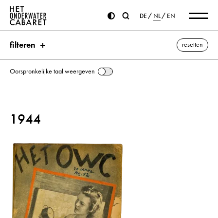
DE
NL
EN
filteren
resetten
Oorspronkelijke taal weergeven
zoeken
1944
trefwoorden
Fiets ⌫
Amerika
Benzine
Boter
Beer
Chevrolet
Eisenhower, Dwight D.
Spoken
Koffie
Kannibalen
Kool
Lied
Muziek
Nederland
Seyß-Inquart, Arthur
Vogel
Suiker