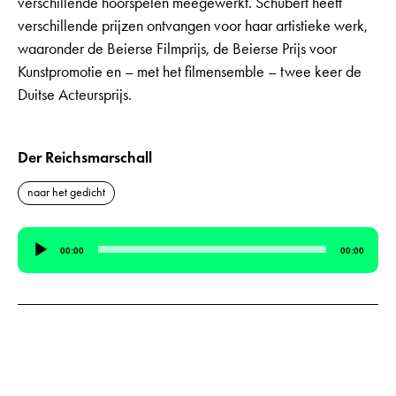
verschillende hoorspelen meegewerkt. Schubert heeft
verschillende prijzen ontvangen voor haar artistieke werk,
waaronder de Beierse Filmprijs, de Beierse Prijs voor
Kunstpromotie en – met het filmensemble – twee keer de
Duitse Acteursprijs.
Der Reichsmarschall
naar het gedicht
Audiospeler
00:00
00:00