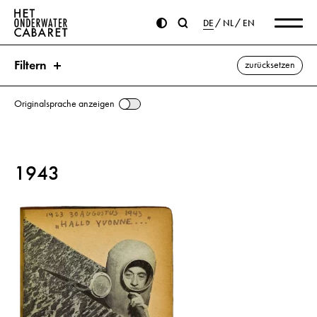
DE
NL
EN
Filtern
zurücksetzen
Originalsprache anzeigen
Suche
1943
Schlagworte
Onderwater-Cabaret ⌫
Breedenbeek, Cornelis
Churchill, Winston
DNB (Deutsches Nachrichtenbüro)
England
Freiheit
Gedicht
Hitler, Adolf
Illustration
Kriegsende
Kunstmaler
Rhein
Roosevelt, Franklin D.
Siegfried-Linie
Stalin, Josef
Theater