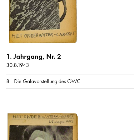
Zeitung
alle anzeigen
Gedichte mit Audiobeitrag
1. Jahrgang, Nr. 2
30.8.1943
Jahr
8
Die Galavorstellung des OWC
alle
1943
1944
1945
Monat
alle
Januar
März
Mai
Juni
Juli
August
September