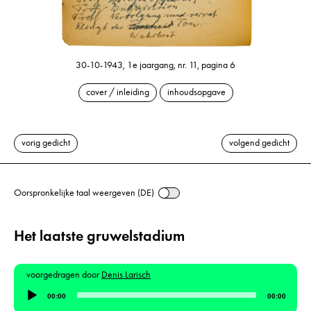
30-10-1943, 1e jaargang, nr. 11, pagina 6
cover / inleiding
inhoudsopgave
vorig gedicht
volgend gedicht
Oorspronkelijke taal weergeven (DE)
Het laatste gruwelstadium
voorgedragen door
Denis Larisch
Audiospeler
00:00
00:00