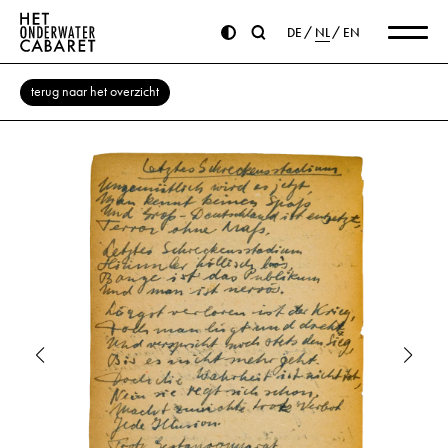
DE
NL
EN
terug naar het overzicht