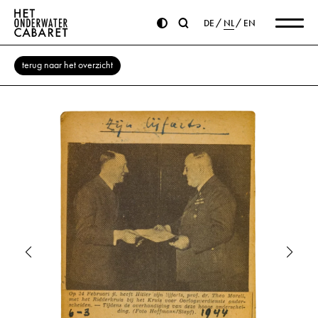
DE
NL
EN
terug naar het overzicht