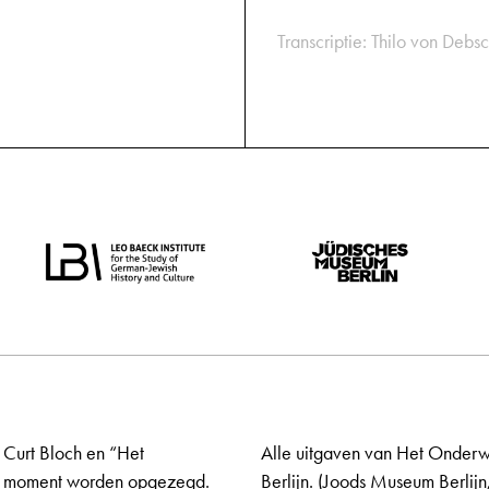
Transcriptie: Thilo von Debsc
 Curt Bloch en “Het
Alle uitgaven van Het Onderw
elk moment worden opgezegd.
Berlijn. (Joods Museum Berlijn