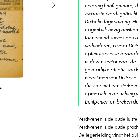
ervaring heeft geleerd, d
zwaarste wordt geëischt.
Duitsche legerleiding. He
oogenblik hevig omstrede
toenemend succes den op
verhinderen, is voor Duit
optimistischer te beoord
in dezen sector voor de 
gevaarlijke situatie zo
meent men van Duitsche zi
die hier met een sterke o
4
08-04-1944,
opmarsch in de richting 
Lichtpunten ontbreken du
Verdwenen is de oude luiste
Verdwenen is de oude prach
De legerleiding vindt het dui