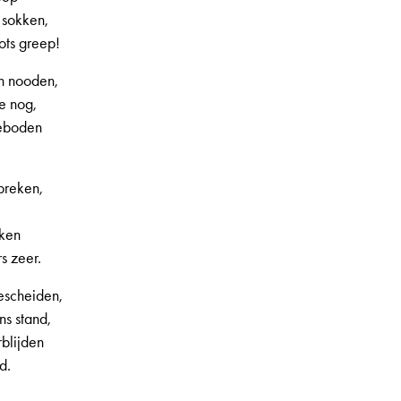
 sokken,
ots greep!
en nooden,
e nog,
geboden
breken,
eken
s zeer.
escheiden,
s stand,
blijden
d.