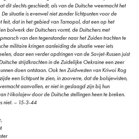
at dit slechts geschiedt, als van de Duitsche weermacht het
 De situatie is evenwel niet zonder lichtpunten voor de
t feit, dat in het gebied van Tarnopol, dat een op het
n bolwerk der Duitschers vormt, de Duitschers met
marsch van den tegenstander naar het Zuiden trachten te
sche militaire kringen aanleiding de situatie weer iets
eelen, daar een verder opdringen van de Sovjet-Russen juist
Duitsche strijdkrachten in de Zuidelijke Oekraine een zeer
u kunnen doen ontstaan. Ook ten Zuidwesten van Kriwoi Rog
jde een lichtpunt te zien, in zooverre, dat de bolsjewisten,
vermacht aanvallen, er niet in geslaagd zijn bij hun
 2e jaargang, nr. 15, pagina 5
van Nikolajew door de Duitsche stellingen heen te breken.
s niet. – 15-3-44
r,
t
ster