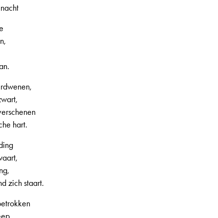
 nacht
e
n,
an.
verdwenen,
wart,
verschenen
che hart.
ding
waart,
ng,
d zich staart.
betrokken
eep