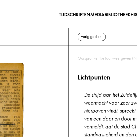
TIJDSCHRIFTEN
MEDIABIBLIOTHEEK
HI
vorig gedicht
Oorspronkelijke taal weergeven (N
Lichtpunten
De strijd aan het Zuideli
weermacht voor zeer zwa
hierboven vindt, spreek
van een door en door mo
vermeldt, dat de stad C
standvastigheid en den 