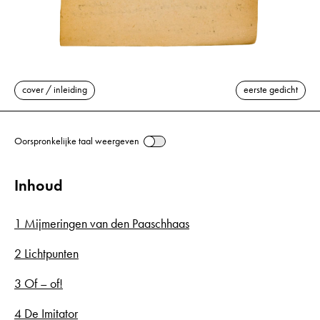
cover / inleiding
eerste gedicht
Oorspronkelijke taal weergeven
Inhoud
1 Mijmeringen van den Paaschhaas
2 Lichtpunten
3 Of – of!
4 De Imitator