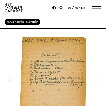
DE
NL
EN
terug naar het overzicht