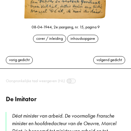
08-04-1944, 2e jaargang, nr. 15, pagina 9
cover / inleiding
inhoudsopgave
vorig gedicht
volgend gedicht
Oorspronkelijke taal weergeven (NL)
De Imitator
Déat minister van arbeid. De voormalige Fransche
minister en hoofdredacteur van de Oeuvre, Marcel
Déat, is benoemd tot minister van arbeid en tot