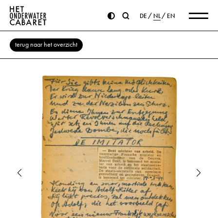
DE
NL
EN
terug naar het overzicht