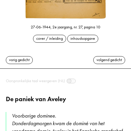
27-06-1944, 2e jaargang, nr. 27, pagina 10
cover / inleiding
inhoudsopgave
vorig gedicht
volgend gedicht
Oorspronkelijke taal weergeven (NL)
De paniek van Aveley
Voorbarige dominee.
Donderdagmorgen kwam de dominé van het
vreedzame dorpje Aveley in het Engelsche graafschaf