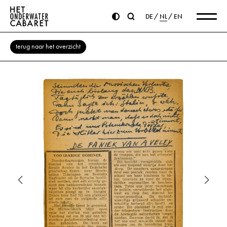
DE
NL
EN
terug naar het overzicht