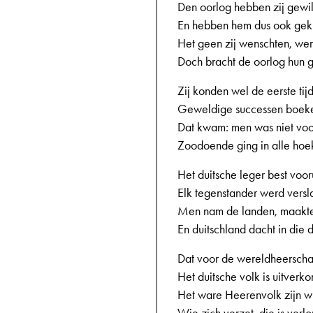
Den oorlog hebben zij gewi
En hebben hem dus ook gek
Het geen zij wenschten, wer
Doch bracht de oorlog hun 
Zij konden wel de eerste tij
Geweldige successen boek
Dat kwam: men was niet voo
Zoodoende ging in alle hoe
Het duitsche leger best vooru
Elk tegenstander werd versl
Men nam de landen, maakte
En duitschland dacht in die
Dat voor de wereldheerscha
Het duitsche volk is uitverko
Het ware Heerenvolk zijn wi