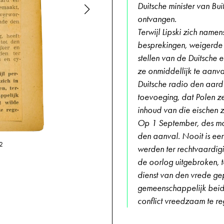
Duitsche minister van Bu
ontvangen.
Terwijl Lipski zich namen
besprekingen, weigerde 
stellen van de Duitsche 
ze onmiddellijk te aanv
Duitsche radio den aar
toevoeging, dat Polen z
inhoud van die eischen ze
Op 1 September, des mor
den aanval. Nooit is een
09-09-1944,
2
werden ter rechtvaardig
de oorlog uitgebroken, t
dienst van den vrede ge
gemeenschappelijk beide
conflict vreedzaam te r