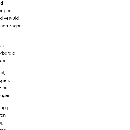
ld
regen.
d vervuld
geen zegen.
d
en
rbereid
ken
it,
agen,
 buit
 dagen
ppij
ren
j,