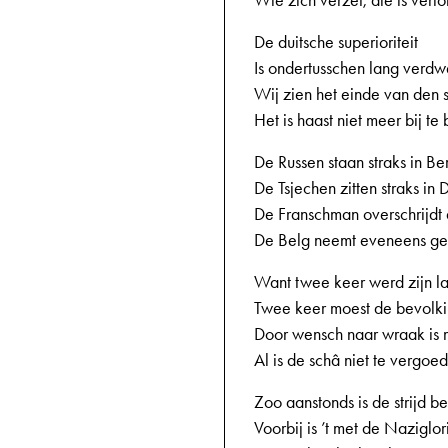
Wie zich verzet, die is verlo
De duitsche superioriteit
Is ondertusschen lang verd
Wij zien het einde van den st
Het is haast niet meer bij te
De Russen staan straks in Ber
De Tsjechen zitten straks in
De Franschman overschrijdt 
De Belg neemt eveneens ge
Want twee keer werd zijn la
Twee keer moest de bevolk
Door wensch naar wraak is 
Al is de schâ niet te vergoe
Zoo aanstonds is de strijd be
Voorbij is ’t met de Naziglor