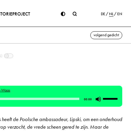
STORIE
PROJECT
DE
NL
EN
volgend gedicht
L)
n-Waas
Gebruik
00:00
Omhoog/Om
pijltoetsen
 heeft de Poolsche ambassadeur, Lipski, om een onderhoud
om
rop verzocht, de vrede scheen gered te zijn. Maar de
het