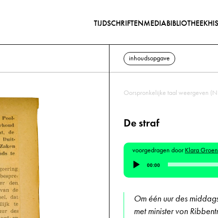
TIJDSCHRIFTEN
MEDIABIBLIOTHEEK
HI
inhoudsopgave
Oorspronkelijke taal weergeven (N
De straf
voorgedragen door
Klara Groe
Audiospeler
00:00
Om één uur des middags
met minister von Ribbent