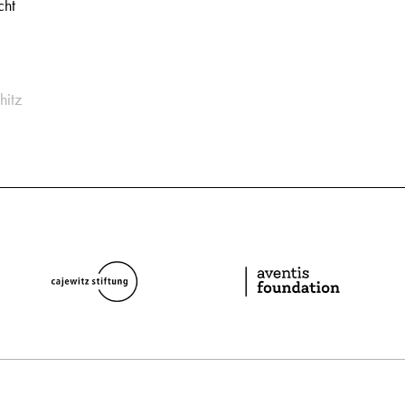
cht
hitz