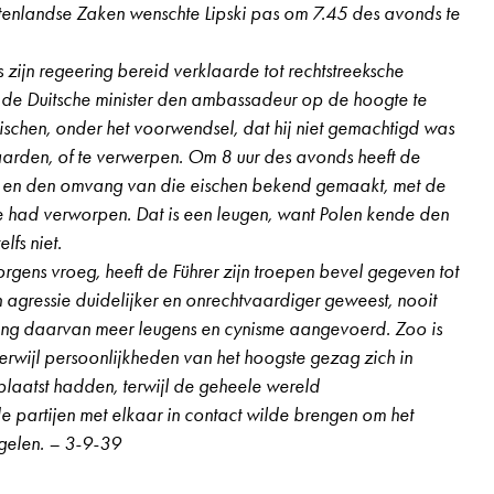
itenlandse Zaken wenschte Lipski pas om 7.45 des avonds te
volume
te
s zijn regeering bereid verklaarde tot rechtstreeksche
verhogen
de Duitsche minister den ambassadeur op de hoogte te
of
eischen, onder het voorwendsel, dat hij niet gemachtigd was
te
aarden, of te verwerpen. Om 8 uur des avonds heeft de
verlagen.
d en den omvang van die eischen bekend gemaakt, met de
e had verworpen. Dat is een leugen, want Polen kende den
lfs niet.
gens vroeg, heeft de Führer zijn troepen bevel gegeven tot
 agressie duidelijker en onrechtvaardiger geweest, nooit
 2e jaargang, nr. 44, pagina 3
ing daarvan meer leugens en cynisme aangevoerd. Zoo is
erwijl persoonlijkheden van het hoogste gezag zich in
plaatst hadden, terwijl de geheele wereld
 partijen met elkaar in contact wilde brengen om het
egelen. – 3-9-39