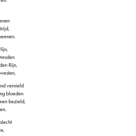
ren.
wenen
rijd,
 beenen.
lijn,
 Dresden
den Rijn,
westen,
nd vernield
ing bloeden
men bezield,
den.
slecht
ie,