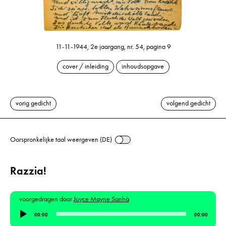
11-11-1944, 2e jaargang, nr. 54, pagina 9
cover / inleiding
inhoudsopgave
vorig gedicht
volgend gedicht
Oorspronkelijke taal weergeven (DE)
Razzia!
voorgedragen door
Joyce Mayne Sanhà
Audiospeler
00:00
00:00