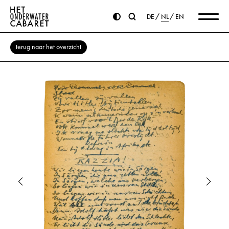
DE
NL
EN
terug naar het overzicht