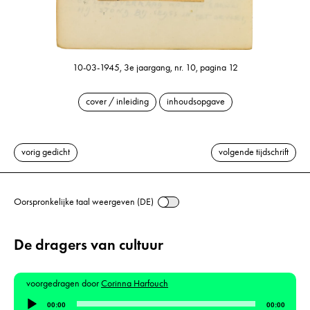
10-03-1945, 3e jaargang, nr. 10, pagina 12
cover / inleiding
inhoudsopgave
vorig gedicht
volgende tijdschrift
Oorspronkelijke taal weergeven (DE)
De dragers van cultuur
voorgedragen door
Corinna Harfouch
Audiospeler
00:00
00:00