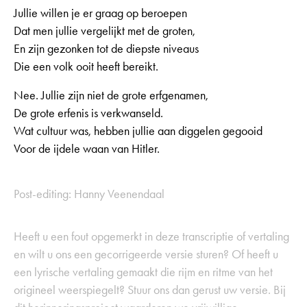
Jullie willen je er graag op beroepen
Dat men jullie vergelijkt met de groten,
En zijn gezonken tot de diepste niveaus
Die een volk ooit heeft bereikt.
Nee. Jullie zijn niet de grote erfgenamen,
De grote erfenis is verkwanseld.
Wat cultuur was, hebben jullie aan diggelen gegooid
Voor de ijdele waan van Hitler.
Post-editing: Hanny Veenendaal
Heeft u een fout opgemerkt in deze transcriptie of vertaling
en wilt u ons een gecorrigeerde versie sturen? Of heeft u
een lyrische vertaling gemaakt die rijm en ritme van het
origineel weerspiegelt? Stuur ons dan gerust uw versie. Bij