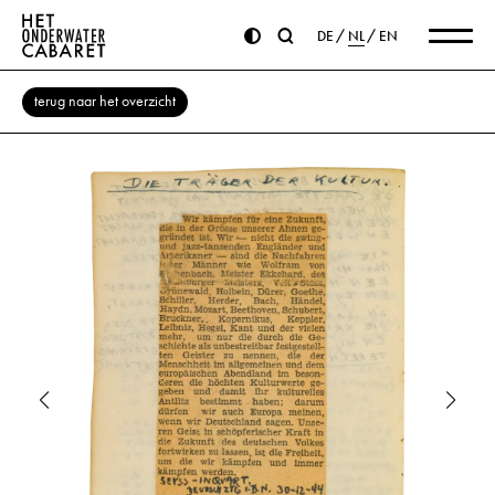
DE
NL
EN
terug naar het overzicht