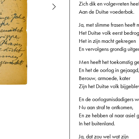
Zich dik en volgevreten heef
Aan de Duitse voederbak.
Ja, met slimme frasen heeft
Het Duitse volk eerst bedro
Het in zijn macht gekregen
En vervolgens grondig uitge
Men heeft het toekomstig ge
En het de oorlog in gejaagd
Berouw, armoede, kater
Zijn het Duitse volk bijgeble
11-12-1943,
8
En de oorlogsmisdadigers 
Nu aan straf te ontkomen,
En ze hebben al naar asiel 
In het buitenland.
Ja, dat zou wel wat zijn