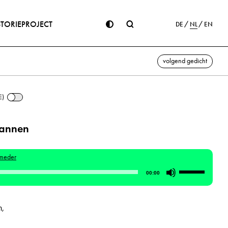
STORIE
PROJECT
DE
NL
EN
volgend gedicht
E)
annen
umeder
Gebruik
00:00
Omhoog/Om
pijltoetsen
n,
om
het