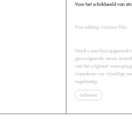
Voor het schrikbeeld van stra
Post-editing: Marinus Pütz
Heeft u een fout opgemerkt in
gecorrigeerde versie sturen?
van het origineel weerspiegel
waarderen we vrijwillige on
regelmatig.
indienen