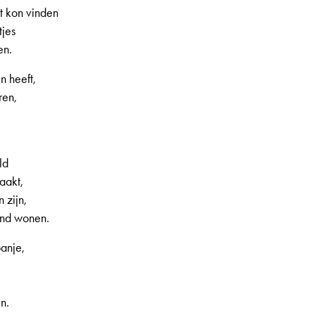
t kon vinden
tjes
en.
n heeft,
ren,
ld
aakt,
 zijn,
and wonen.
anje,
en.