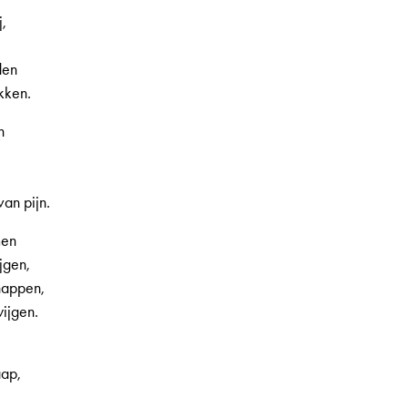
,
den
kken.
n
an pijn.
men
jgen,
nappen,
wijgen.
aap,