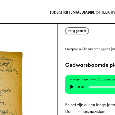
TIJDSCHRIFTEN
MEDIABIBLIOTHEEK
HI
vorig gedicht
Oorspronkelijke taal weergeven (D
Gedwarsboomde pl
voorgedragen door
Christian B
Audiospeler
00:00
En het zijn al tien lange jare
Dat nu Hitlers nazistam